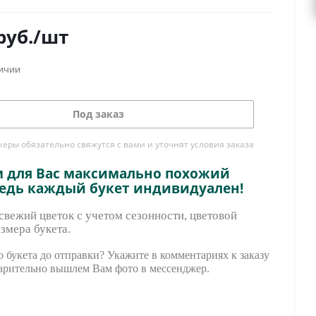
руб.
/шт
личии
Под заказ
ры обязательно свяжутся с вами и уточнят условия заказа
м для Вас максимально похожий
ведь каждый букет индивидуален!
вежий цветок с учетом сезонности, цветовой
змера букета.
 букета до отправки? Укажите в комментариях к заказу
арительно вышле
м Вам фото в мессенджер.