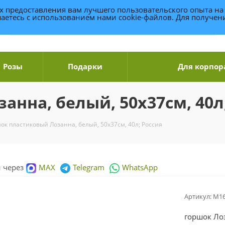
ях предоставления вам лучшего пользовательского опыта на
аетесь с использованием нами cookie-файлов. Для получе
Розы
Подарки
Для корпор
нна, белый, 50х37см, 40л
ок пластиковый Лозанна, белый, 50х37см, 40л; Россия
и через
MAX
Telegram
WhatsApp
Артикул:
М16
горшок Ло