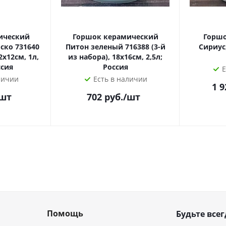
ический
Горшок керамический
Горшо
ско 731640
Питон зеленый 716388 (3-й
Сириус
2х12см, 1л,
из набора), 18х16см, 2,5л;
ссия
Россия
Е
личии
Есть в наличии
1 9
/шт
702
руб.
/шт
Помощь
Будьте всег