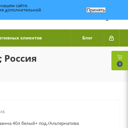
 нашем сайте.
ния дополнительной
Принять
Связаться по WhatsApp
+7 (989) 95-14-014
Звоните с 9:00 до 20:00
Связаться по Telegram
ативных клиентов
Блог
; Россия
0
16
занна 40л белый+ под./Альтернатива