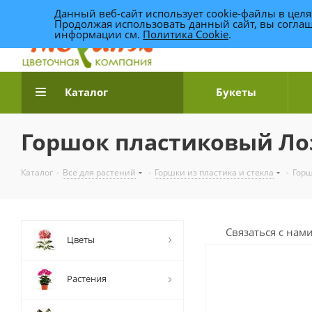
Данный веб-сайт использует cookie-файлы в цел
Продолжая использовать данный сайт, вы соглаш
информации см.
Политика Cookie
.
Доставка цветов по Уфе
Каталог
Букеты
Горшок пластиковый Лоза
Каталог
-
Все для растений
-
Горшки из пластика и стекла
-
Горш
Связаться с нам
Цветы
Растения