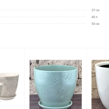
37 см
40 л
50 см