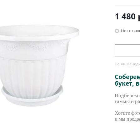
1 480
Нет в на
Наши менедже
Собере
букет, 
Подберем с
гаммы и ра
Хотите фото
и мы предв