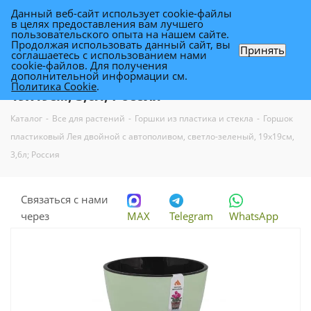
Данный веб-сайт использует cookie-файлы
0
в целях предоставления вам лучшего
пользовательского опыта на нашем сайте.
Продолжая использовать данный сайт, вы
Принять
соглашаетесь с использованием нами
Горшок пластиковый Лея двойной с
cookie-файлов. Для получения
дополнительной информации см.
автополивом, светло-зеленый,
Политика Cookie
.
19х19см, 3,6л; Россия
Каталог
-
Все для растений
-
Горшки из пластика и стекла
-
Горшок
пластиковый Лея двойной с автополивом, светло-зеленый, 19х19см,
3,6л; Россия
Связаться с нами
через
MAX
Telegram
WhatsApp